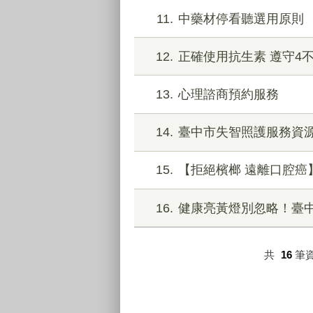
11
中藥材停看聽選用原則
12
正確使用抗生素 遵守4
13
心理諮商預約服務
14
臺中市失智照護服務資
15
【拒絕檳榔 遠離口腔癌
16
健康亮黃燈別忽略！臺
共
16
筆