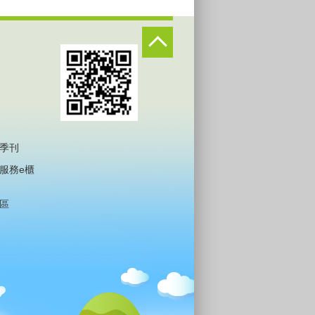
季刊
服務e櫃
區