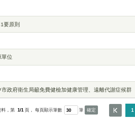
不1要原則
源單位
】
中市政府衛生局籲免費健檢加健康管理、遠離代謝症候群
資料，第
1/1
頁，
每頁顯示筆數
筆
1